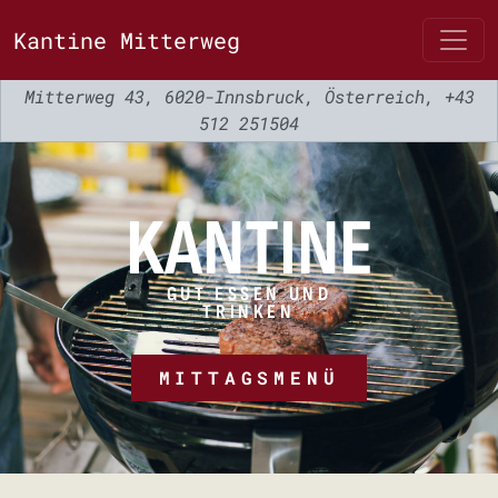
Kantine Mitterweg
Mitterweg 43, 6020-Innsbruck, Österreich, +43
512 251504
KANTINE
GUT ESSEN UND
TRINKEN
MITTAGSMENÜ